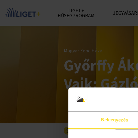
LIGET+
JEGYVÁSÁR
HŰSÉGPROGRAM
Magyar Zene Háza
Győrffy Ák
Vajk: Gázl
Beleegyezés
Részletesebben a programró