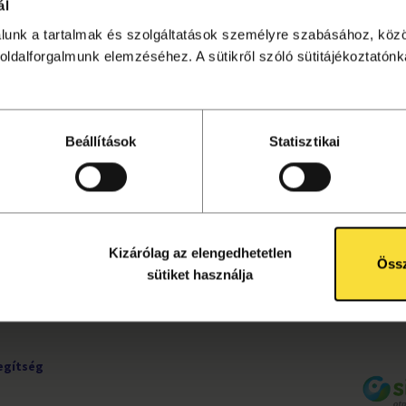
ál
álunk a tartalmak és szolgáltatások személyre szabásához, köz
sítése lezárult. Kattints
ide
a további programok megtekin
oldalforgalmunk elemzéséhez. A sütikről szóló sütitájékoztatónka
Beállítások
Statisztikai
UDNIVALÓK
KÖVESS MINKET!
ete
Facebook
tájékoztató
Instagram
ok
YouTube
Kizárólag az elengedhetetlen
rződési
Össz
sütiket használja
egítség