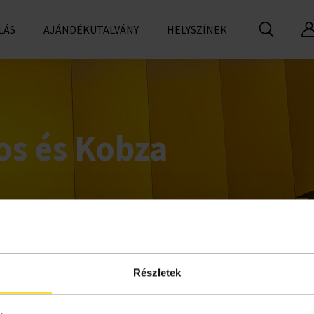
LÁS
AJÁNDÉKUTALVÁNY
HELYSZÍNEK
os és Kobza
ó
Részletek
l