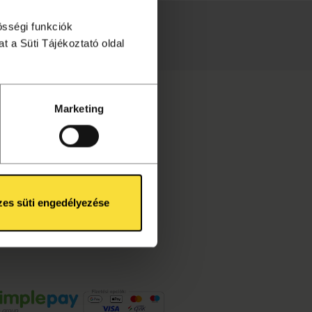
össégi funkciók
téséhez!
t a Süti Tájékoztató oldal
Marketing
es süti engedélyezése