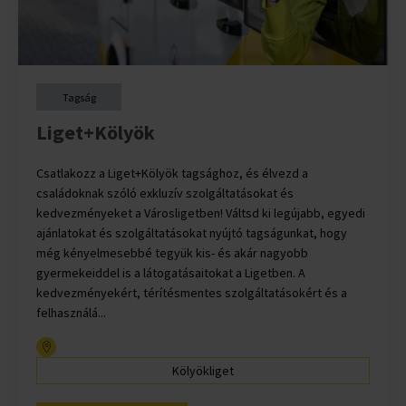
Tagság
Liget+Kölyök
Csatlakozz a Liget+Kölyök tagsághoz, és élvezd a
családoknak szóló exkluzív szolgáltatásokat és
kedvezményeket a Városligetben! Váltsd ki legújabb, egyedi
ajánlatokat és szolgáltatásokat nyújtó tagságunkat, hogy
még kényelmesebbé tegyük kis- és akár nagyobb
gyermekeiddel is a látogatásaitokat a Ligetben. A
kedvezményekért, térítésmentes szolgáltatásokért és a
felhasználá...
Kölyökliget