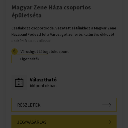
Magyar Zene Háza csoportos
épületséta
Csatlakozz csoportoddal vezetett sétáinkhoz a Magyar Zene
Házában! Fedezd fel a Városliget zenei és kulturális ékkövét
szakértő kalauzolással!
Városliget Látogatóközpont
Liget séták
Választható
időpontokban
RÉSZLETEK
JEGYVÁSÁRLÁS