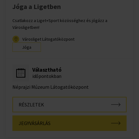
Jóga a Ligetben
Csatlakozz a Liget+Sport közösséghez és jógázz a
Városligetben!
Városliget Látogatóközpont
Jóga
Választható
időpontokban
Néprajzi Múzeum Látogatóközpont
RÉSZLETEK
JEGYVÁSÁRLÁS