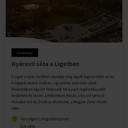
Belépőjegy
Nyáresti séta a Ligetben
A Liget a nyári estéken mutatja meg egyik legvonzóbb arcát.
A nappal utolsó óráiban, egy pohár welcome drink
kíséretében együtt fedezzük fel a park legikonikusabb
épületeit és tereit: a Millennium Házát, a hozzá tartozó
rózsakertet és Zsolnay-díszkutat, a Magyar Zene Házát,
vala...
Városliget Látogatóközpont
Esti séta