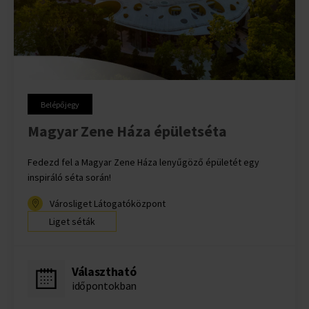
Belépőjegy
Magyar Zene Háza épületséta
Fedezd fel a Magyar Zene Háza lenyűgöző épületét egy
inspiráló séta során!
Városliget Látogatóközpont
Liget séták
Választható
időpontokban