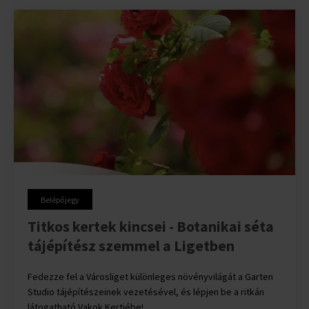
Belépőjegy
Titkos kertek kincsei - Botanikai séta
tájépítész szemmel a Ligetben
Fedezze fel a Városliget különleges növényvilágát a Garten
Studio tájépítészeinek vezetésével, és lépjen be a ritkán
látogatható Vakok Kertjébe!