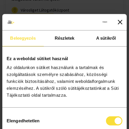
Városliget Látogatóközpont
Vezetett séta
Választható
Beleegyezés
Részletek
A sütikről
időpontokban
Látogatóközpont
Ez a weboldal sütiket használ
Az oldalunkon sütiket használunk a tartalmak és
RÉSZLETEK
szolgáltatások személyre szabásához, közösségi
funkciók biztosításához, valamint weboldalforgalmunk
JEGYVÁSÁRLÁS
elemzéséhez. A sütikről szóló sütitájékoztatónkat a Süti
Tájékoztató oldal tartalmazza.
Hozzájárulás
Elengedhetetlen
kiválasztása