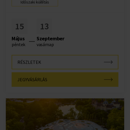
megismerésében, összesen 16 nagyobb téma köré
Időszaki kiállítás
csoportosítottak a főváros meghatározó épületeit.
15
13
Május
Szeptember
péntek
vasárnap
RÉSZLETEK
JEGYVÁSÁRLÁS