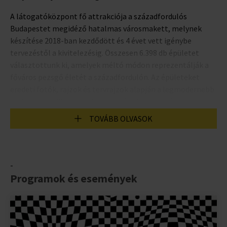
A látogatóközpont fő attrakciója a századfordulós
Budapestet megidéző hatalmas városmakett, melynek
készítése 2018-ban kezdődött és 4 évet vett igénybe
tervezéstől a kivitelezésig. Összesen 6.398 db épületet
választottunk ki, amelyek méltó módon reprezentálják a
főváros pezsgő életét a századfordulón. Az épületeket
eredeti fotók, rajzok és tervrajzok alapján a legmodernebb
technikával, 3D-s nyomtatóval készítettük el és minden
egyes épület arányos mása a korabeli társának. Az összesen
TOVÁBB OLVASOK
6.398 épületetből, 4 hídből és a 8.028 fából felépített
makett súlya meghaladja a 3,5 tonnát!
A makett épületein és történetein dolgozó kutatók, illetve
-
az épületeket modellező tervezők közel 7.000 munkaórát,
Programok és események
azaz 175 hetet töltöttek el csak azzal, hogy biztosítsák:
minden épület korhűen kerül majd felépítésre. Felkerestek
múzeumokat, levéltárakat, átnéztek számtalan fotót,
híradást, folyóiratot és sok-sok órát töltöttek csak azzal,