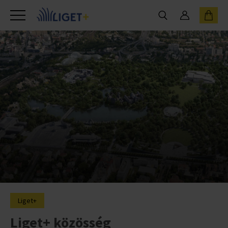
Liget+
Liget+ közösség