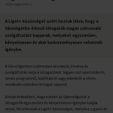
2024. augusztus 1.
A Liget+ közösséget azért hoztuk létre, hogy a
Városligetbe érkező látogatók magas színvonalú
szolgáltatást kapjanak, melyeket egyszerűen,
kényelmesen és akár kedvezményesen vehetnek
igénybe.
A Városligetben számtalan attrakció, élmény és
szolgáltatás várja a látogatókat: legyen szó sportolásról,
zenés programról, kiállításról vagy piknikről a réten,
mindenki számára tartogat valamit.
Annak érdekében, hogy ezeket az újdonságokat a
látogatók egyszerűen és kényelmesen igénybe tudják
venni, létrehoztuk a Liget+ közösséget, melyhez a gyors és