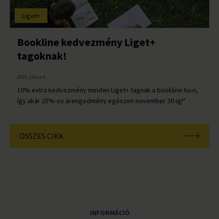
Liget+
Bookline kedvezmény Liget+
tagoknak!
2025. július 4.
10% extra kedvezmény minden Liget+ tagnak a bookline.hu-n,
így akár 25%-os árengedmény egészen november 30-ig!*
ÖSSZES CIKK
INFORMÁCIÓ