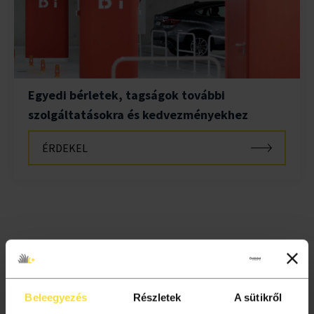
Egyedi bérletek, tagságok további
szolgáltatásokra és kedvezményekhez
ÉRDEKEL
Beleegyezés
Részletek
A sütikről