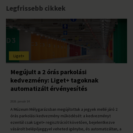
Legfrissebb cikkek
Liget+
Megújult a 2 órás parkolási
kedvezmény: Liget+ tagoknak
automatizált érvényesítés
2026. január 14.
A Múzeum Mélygarázsban megújítottuk a jegyek mellé járó 2
órás parkolási kedvezmény működését: a kedvezményt
ezentúl csak Liget+ regisztrációt követően, bejelentkezve
vásárolt belépőjeggyel veheted igénybe, és automatizáltan, a