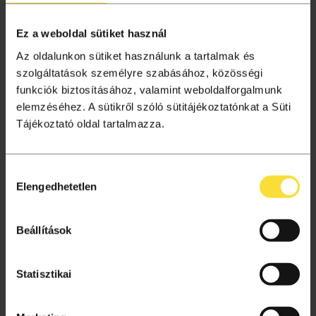
Ez a weboldal sütiket használ
Az oldalunkon sütiket használunk a tartalmak és
szolgáltatások személyre szabásához, közösségi
Bankkártya mentésének lehetősége a
funkciók biztosításához, valamint weboldalforgalmunk
kényelmes online vásárláshoz
elemzéséhez. A sütikről szóló sütitájékoztatónkat a Süti
Tájékoztató oldal tartalmazza.
ÉRDEKEL
Hozzájárulás
Elengedhetetlen
kiválasztása
Beállítások
Statisztikai