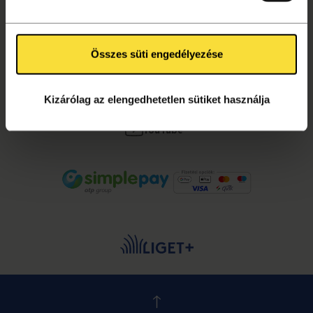
Összes süti engedélyezése
KÖVESS MINKET!
Facebook
Kizárólag az elengedhetetlen sütiket használja
Instagram
YouTube