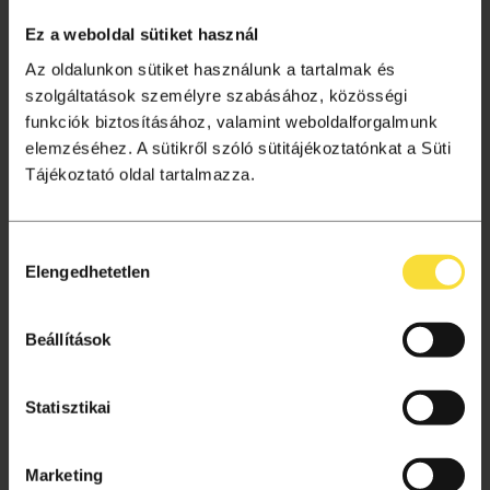
Tagságok
Ez a weboldal sütiket használ
Aktuális információk
Az oldalunkon sütiket használunk a tartalmak és
Gyakori kérdések
szolgáltatások személyre szabásához, közösségi
funkciók biztosításához, valamint weboldalforgalmunk
Jegyvásárlás
elemzéséhez. A sütikről szóló sütitájékoztatónkat a Süti
Ajándékutalvány
Tájékoztató oldal tartalmazza.
Helyszínek
Hozzájárulás
VÁSÁRLÁSI TUDNIVALÓK
Elengedhetetlen
kiválasztása
Vásárlás menete
Adatkezelési tájékoztató
Beállítások
Süti beállítások
Általános szerződési feltételek
Statisztikai
Archívum
Marketing
Kapcsolat, segítség