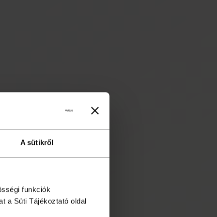
A sütikről
össégi funkciók
t a Süti Tájékoztató oldal