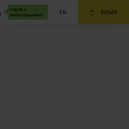
Lépj be a
EN
KOSÁR
kedvezményekért!