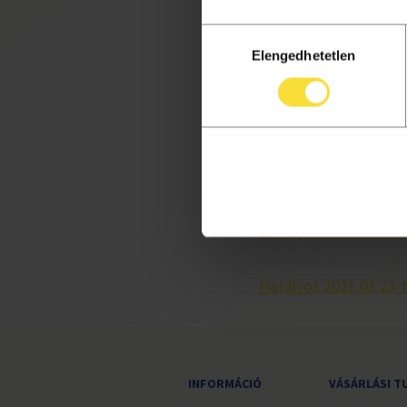
Aktuális:
Hozzájárulás
Elengedhetetlen
kiválasztása
Hatályos 2026.07.10-t
Korábbi változatok:
Hatályos 2026.06.03-
Hatályos 2023.10.27-
Hatályos 2021.03.23-
INFORMÁCIÓ
VÁSÁRLÁSI T