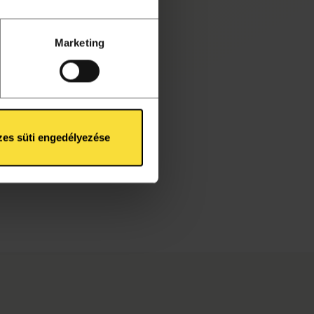
Marketing
es süti engedélyezése