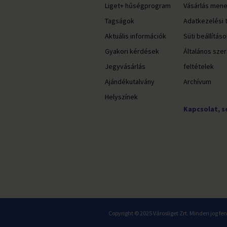
Liget+ hűségprogram
Vásárlás men
Tagságok
Adatkezelési 
Aktuális információk
Süti beállítás
Gyakori kérdések
Általános sze
Jegyvásárlás
feltételek
Ajándékutalvány
Archívum
Helyszínek
Kapcsolat, s
Copyright © 2025 Városliget Zrt. Minden jog fe