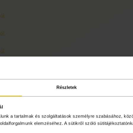
tól
től
tól
től
től
Részletek
ál
álunk a tartalmak és szolgáltatások személyre szabásához, köz
i Tájékoztató
oldalforgalmunk elemzéséhez. A sütikről szóló sütitájékoztatónka