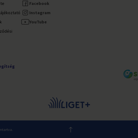
ete
Facebook
tájékoztató
Instagram
ok
YouTube
rződési
egítség
nntartva.