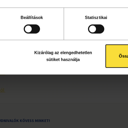
Beállítások
Statisztikai
ől
Kizárólag az elengedhetetlen
tól
Össz
sütiket használja
től
tól
UDNIVALÓK
KÖVESS MINKET!