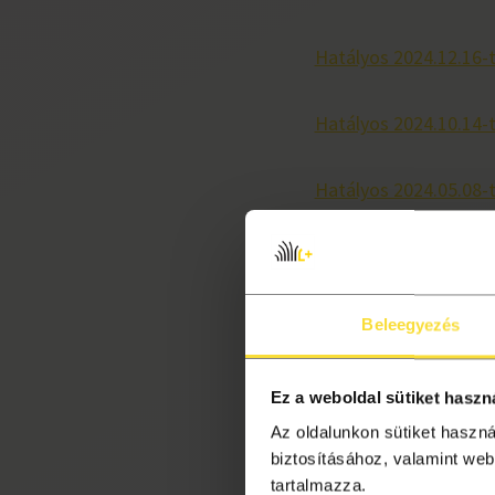
Hatályos 2024.12.16-
Hatályos 2024.10.14-
Hatályos 2024.05.08-
Hatályos 2024.01.15-
Hatályos 2023.10.25-
Beleegyezés
Ez a weboldal sütiket haszn
Az oldalunkon sütiket haszn
Adatkezelés
biztosításához, valamint web
tartalmazza.