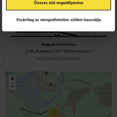
Összes süti engedélyezése
Program
Kizárólag az elengedhetetlen sütiket használja
Magyar Zene Háza
1146, Budapest, Olof Palme sétány 3.
GO TO THE INSTITUTION'S PAGE
+
−