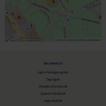
Leaflet
| ©
OpenStreetMap
contributors
INFORMÁCIÓ
Liget+ hűségprogram
Tagságok
Aktuális információk
Gyakori kérdések
Jegyvásárlás