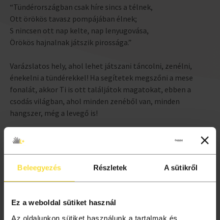
“Tündérországban csak híre sincs a télnek,
Ott örökös tavasz pompájában élnek;
S nincsen ott nap kelte, nap lenyugovása,
Örökös hajnalnak játszik pirossága.”
Varázslatos hely, ahol lehet játszani táncolni, zenélni,
énekelni a tündérekkel! Ha segítetek megszőni a mese
fonalát, akkor Ti is ott találjátok magatokat, ebben a
csodás világban, ahol minden zenéből van, minden
hangszer, még a levegő is!
Kerekes Enikő, népzenész és Bisztricsány Linda,
drámapedagógus elsősorban a bölcsődés, óvodás
korosztályt várja egy zenés mesefoglalkozással.
Beleegyezés
Részletek
A sütikről
Egyéb programok
KATEGÓRIA:
Ez a weboldal sütiket használ
Az oldalunkon sütiket használunk a tartalmak és