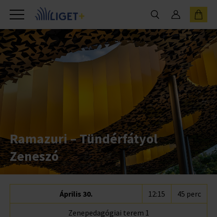
Ramazuri – Tündérfátyol
Zeneszó
Április 30.
12:15
45 perc
Zenepedagógiai terem 1