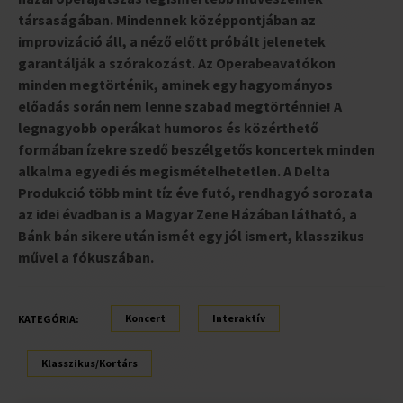
társaságában. Mindennek középpontjában az
improvizáció áll, a néző előtt próbált jelenetek
garantálják a szórakozást. Az Operabeavatókon
minden megtörténik, aminek egy hagyományos
előadás során nem lenne szabad megtörténnie! A
legnagyobb operákat humoros és közérthető
formában ízekre szedő beszélgetős koncertek minden
alkalma egyedi és megismételhetetlen. A Delta
Produkció több mint tíz éve futó, rendhagyó sorozata
az idei évadban is a Magyar Zene Házában látható, a
Bánk bán sikere után ismét egy jól ismert, klasszikus
művel a fókuszában.
Koncert
Interaktív
KATEGÓRIA:
Klasszikus/Kortárs