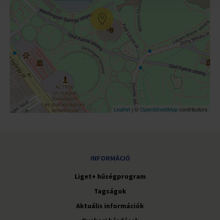
Leaflet
| ©
OpenStreetMap
contributors
INFORMÁCIÓ
Liget+ hűségprogram
Tagságok
Aktuális információk