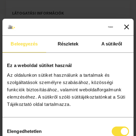
LÁTOGATÁSI INFORMÁCIÓK
Az esemény kétrészes (2x80 perc), szünettel.
A rendezvény ültetett, a vásárolt jegyek nem székhez
Beleegyezés
Részletek
A sütikről
kötöttek,
helyfoglalás érkezési sorrendben
történik.
A
ruhatár
használata
ingyenes
és
a kiállítások,
Ez a weboldal sütiket használ
rendezvények látogatása esetében
kötelező
. A
csomagokat, bármilyen méretű hátizsákot, esernyőt
Az oldalunkon sütiket használunk a tartalmak és
és táskát kötelező a ruhatárban elhelyezni.
szolgáltatások személyre szabásához, közösségi
funkciók biztosításához, valamint weboldalforgalmunk
Az online megváltott belépőjeggyel, az első két óra
elemzéséhez. A sütikről szóló sütitájékoztatónkat a Süti
parkolás a Múzeum Mélygarázsban ingyenes az előadás
Tájékoztató oldal tartalmazza.
napján. Kérjük Önöket, hogy parkolójegyeiket
érvényesítsék a Magyar Zene Háza információs
pultjánál a koncert előtt.
Hozzájárulás
Elengedhetetlen
kiválasztása