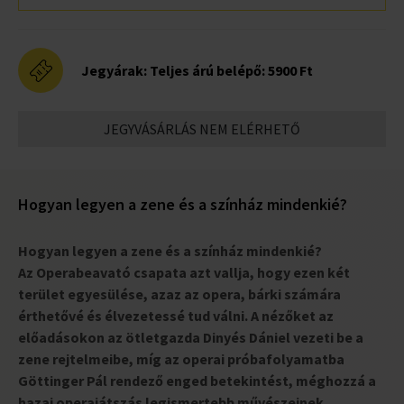
Jegyárak:
Teljes árú belépő: 5900 Ft
JEGYVÁSÁRLÁS NEM ELÉRHETŐ
Hogyan legyen a zene és a színház mindenkié?
Hogyan legyen a zene és a színház mindenkié?
Az Operabeavató csapata azt vallja, hogy ezen két
terület egyesülése, azaz az opera, bárki számára
érthetővé és élvezetessé tud válni. A nézőket az
előadásokon az ötletgazda Dinyés Dániel vezeti be a
zene rejtelmeibe, míg az operai próbafolyamatba
Göttinger Pál rendező enged betekintést, méghozzá a
hazai operajátszás legismertebb művészeinek