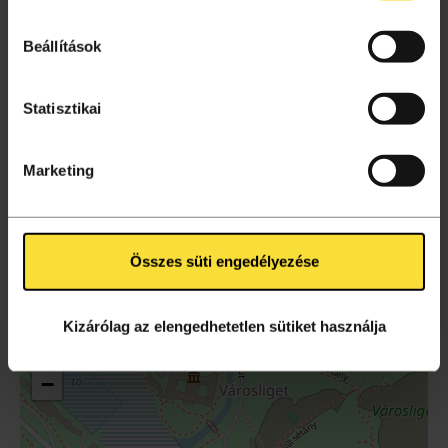
Beállítások
Program
Statisztikai
Marketing
Magyar Zene Háza
1146, Budapest, Olof Palme sétány 3.
Összes süti engedélyezése
GO TO THE INSTITUTION'S PAGE
Kizárólag az elengedhetetlen sütiket használja
+
−