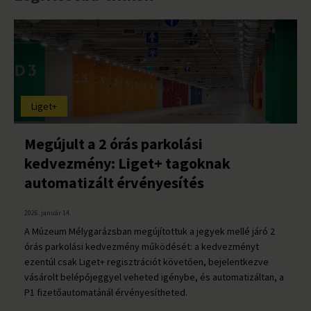
Liget+
Megújult a 2 órás parkolási
kedvezmény: Liget+ tagoknak
automatizált érvényesítés
2026. január 14.
A Múzeum Mélygarázsban megújítottuk a jegyek mellé járó 2
órás parkolási kedvezmény működését: a kedvezményt
ezentúl csak Liget+ regisztrációt követően, bejelentkezve
vásárolt belépőjeggyel veheted igénybe, és automatizáltan, a
P1 fizetőautomatánál érvényesítheted.