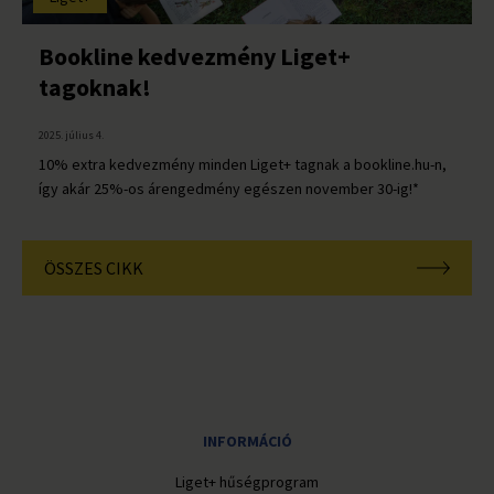
Bookline kedvezmény Liget+
tagoknak!
2025. július 4.
10% extra kedvezmény minden Liget+ tagnak a bookline.hu-n,
így akár 25%-os árengedmény egészen november 30-ig!*
ÖSSZES CIKK
INFORMÁCIÓ
Liget+ hűségprogram