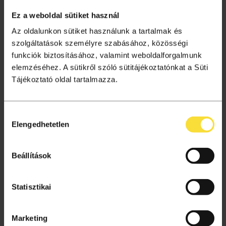
Ez a weboldal sütiket használ
Az oldalunkon sütiket használunk a tartalmak és
Töltsd fel OM igazolásod
szolgáltatások személyre szabásához, közösségi
funkciók biztosításához, valamint weboldalforgalmunk
Töltsd fel OM igazolásod szkennelt másolatát Liget+
elemzéséhez. A sütikről szóló sütitájékoztatónkat a Süti
fiókod dokumentumai közé. A feltöltéskor a dokumentum
Tájékoztató oldal tartalmazza.
típusaként tüntesd fel, hogy OM igazolás.
Hozzájárulás
Elengedhetetlen
kiválasztása
Beállítások
Statisztikai
Marketing