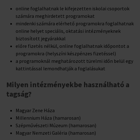
online foglalhatnak le kifejezetten iskolai csoportok
számára meghirdetett programokat
mindenki számára elérhető programokra foglalhatnak
online helyet speciális, oktatási intézményeknek
biztosított jegyárakkal
előre fizetés nélkül, online foglalhatnak időpontot a
programokra (helyszíni készpénzes fizetéssel)
a programoknál meghatározott türelmi időn belül egy
kattintással lemondhatják a foglalásukat
Milyen intézményekbe használható a
tagság?
Magyar Zene Háza
Millennium Háza (hamarosan)
Szépművészeti Múzeum (hamarosan)
Magyar Nemzeti Galéria (hamarosan)