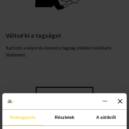
Váltsd ki a tagságot
Kattints a képre és kövesd a tagság oldalán található
lépéseket.
Beleegyezés
Részletek
A sütikről