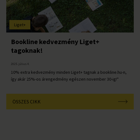
Liget+
Bookline kedvezmény Liget+
tagoknak!
2025. július 4.
10% extra kedvezmény minden Liget+ tagnak a bookline.hu-n,
így akár 25%-os árengedmény egészen november 30-ig!*
ÖSSZES CIKK