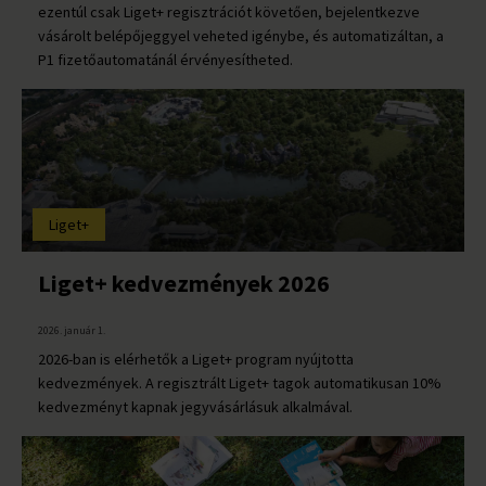
ezentúl csak Liget+ regisztrációt követően, bejelentkezve
vásárolt belépőjeggyel veheted igénybe, és automatizáltan, a
P1 fizetőautomatánál érvényesítheted.
Liget+
Liget+ kedvezmények 2026
2026. január 1.
2026-ban is elérhetők a Liget+ program nyújtotta
kedvezmények. A regisztrált Liget+ tagok automatikusan 10%
kedvezményt kapnak jegyvásárlásuk alkalmával.