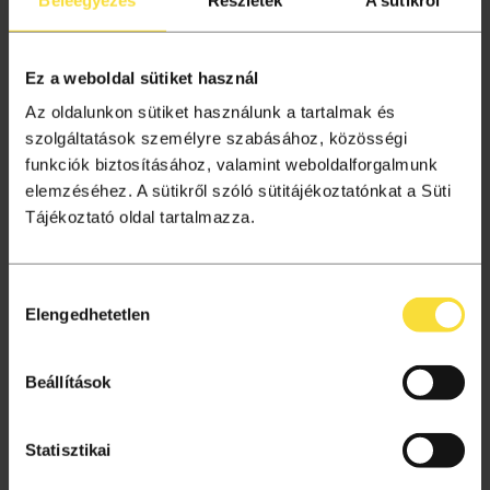
A megnyíló oldalon indítsd el a töltést a kiválasztott
töltőn.
Ez a weboldal sütiket használ
Az oldalunkon sütiket használunk a tartalmak és
szolgáltatások személyre szabásához, közösségi
funkciók biztosításához, valamint weboldalforgalmunk
elemzéséhez. A sütikről szóló sütitájékoztatónkat a Süti
Tájékoztató oldal tartalmazza.
Hozzájárulás
Elengedhetetlen
kiválasztása
Beállítások
Állítsd le a töltést
Statisztikai