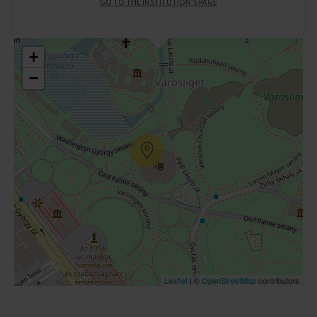
GO TO THE INSTITUTION'S PAGE
+
−
Leaflet
| ©
OpenStreetMap
contributors