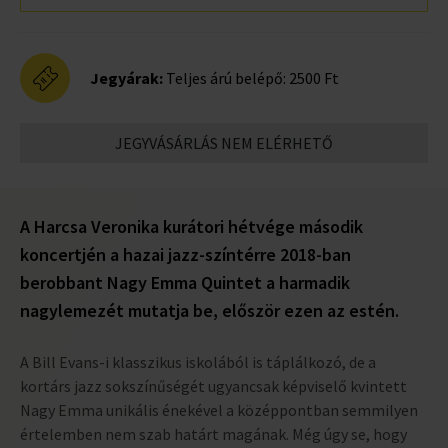
Jegyárak:
Teljes árú belépő: 2500 Ft
JEGYVÁSÁRLÁS NEM ELÉRHETŐ
A Harcsa Veronika kurátori hétvége második
koncertjén a hazai jazz-színtérre 2018-ban
berobbant Nagy Emma Quintet a harmadik
nagylemezét mutatja be, először ezen az estén.
A Bill Evans-i klasszikus iskolából is táplálkozó, de a
kortárs jazz sokszínűségét ugyancsak képviselő kvintett
Nagy Emma unikális énekével a középpontban semmilyen
értelemben nem szab határt magának. Még úgy se, hogy