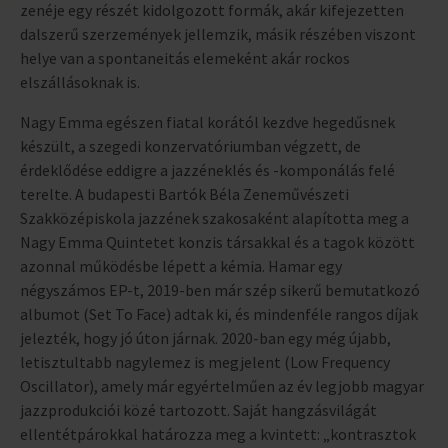
zenéje egy részét kidolgozott formák, akár kifejezetten
dalszerű szerzemények jellemzik, másik részében viszont
helye van a spontaneitás elemeként akár rockos
elszállásoknak is.
Nagy Emma egészen fiatal korától kezdve hegedűsnek
készült, a szegedi konzervatóriumban végzett, de
érdeklődése eddigre a jazzéneklés és -komponálás felé
terelte. A budapesti Bartók Béla Zeneművészeti
Szakközépiskola jazzének szakosaként alapította meg a
Nagy Emma Quintetet konzis társakkal és a tagok között
azonnal működésbe lépett a kémia. Hamar egy
négyszámos EP-t, 2019-ben már szép sikerű bemutatkozó
albumot (Set To Face) adtak ki, és mindenféle rangos díjak
jelezték, hogy jó úton járnak. 2020-ban egy még újabb,
letisztultabb nagylemez is megjelent (Low Frequency
Oscillator), amely már egyértelműen az év legjobb magyar
jazzprodukciói közé tartozott. Saját hangzásvilágát
ellentétpárokkal határozza meg a kvintett: „kontrasztok