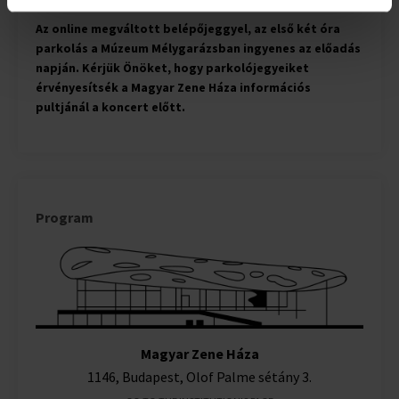
Az online megváltott belépőjeggyel, az első két óra
parkolás a Múzeum Mélygarázsban ingyenes az előadás
napján. Kérjük Önöket, hogy parkolójegyeiket
érvényesítsék a Magyar Zene Háza információs
pultjánál a koncert előtt.
Program
Magyar Zene Háza
1146, Budapest, Olof Palme sétány 3.