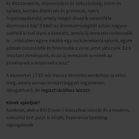
és disszonancia, improvizáció és sokszínűség, öröm és
spleen, kortárs életérzés és groteszk, nyers
fogalmazásmód, amely mögül átsejlik valamiféle
álomszerű báj.” Ebből az álomszerűségből aztán nagyon
sokfelé ki tud lépni a kvintett, amely új lemezén rockosodik
is: „miközben egyre inkább egy rockzenekarrá válunk, egyre
jobban csiszolódik és finomodik a zene, amit játszunk. Ez a
mostani élményünk, és az új lemezünk is ennek az
élménynek a lenyomata lesz.”
A koncertet 17:15-tól Harcsa Veronika workshop-ja előzi
meg, amely aznapi koncertjeggyel ingyenesen
látogatható, de
regisztrációhoz kötött
.
Kinek ajánljuk?
Azoknak, akik a Bill Evans-i klasszikus iskolát és a modern,
sokszínű brit jazzt is bírják; Esperanza Spalding-
rajongóknak