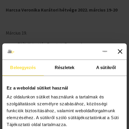
Harcsa Veronika Kurátori hétvége 2022. március 19-20
Március 19.
Oláh Krisztián Quartet: Crescendo
Nagy Emma Quintet lemezbemutató koncert
Mindkét koncertre történő jegyvásárlás esetén 10%
Beleegyezés
Részletek
A sütikről
kedvezményt biztosítunk.
Ez a weboldal sütiket használ
Március 20.
Az oldalunkon sütiket használunk a tartalmak és
szolgáltatások személyre szabásához, közösségi
Budapest Modern Jazz Collective
funkciók biztosításához, valamint weboldalforgalmunk
Harcsa Veronika – Lámpafény és Kassák Projekt
elemzéséhez. A sütikről szóló sütitájékoztatónkat a Süti
Mindkét koncertre történő jegyvásárlás esetén 10%
Tájékoztató oldal tartalmazza.