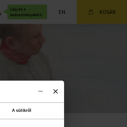
Lépj be a
EN
KOSÁR
kedvezményekért!
A sütikről