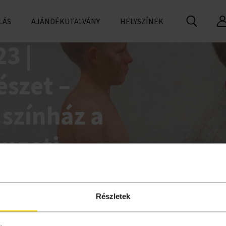
LÁS
AJÁNDÉKUTALVÁNY
HELYSZÍNEK
3 |
szet –
 színház a
mzeti
Részletek
l