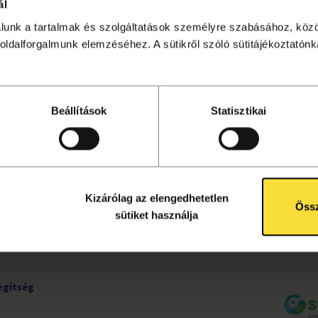
ál
álunk a tartalmak és szolgáltatások személyre szabásához, köz
sítése lezárult. Kattintson
ide
a további programok megtek
oldalforgalmunk elemzéséhez. A sütikről szóló sütitájékoztatónka
Beállítások
Statisztikai
UDNIVALÓK
KÖVESS MINKET!
ete
Facebook
tájékoztató
Instagram
ok
YouTube
Kizárólag az elengedhetetlen
rződési
Össz
sütiket használja
egítség