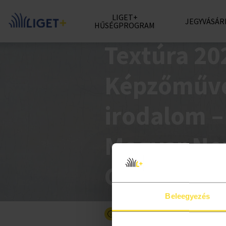
LIGET+
JEGYVÁSÁR
HŰSÉGPROGRAM
Magyar Nemzeti Galéria
Textúra 202
Képzőművé
irodalom –
Magyar Ne
Galériában
Beleegyezés
Választható időpontokban
Részletesebben a programró