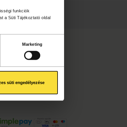
össégi funkciók
intéséhez!
t a Süti Tájékoztató oldal
Marketing
es süti engedélyezése