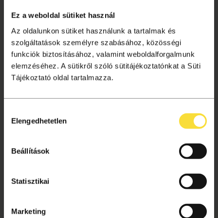
Tagságok
Ez a weboldal sütiket használ
Aktuális információk
Az oldalunkon sütiket használunk a tartalmak és
Gyakori kérdések
szolgáltatások személyre szabásához, közösségi
funkciók biztosításához, valamint weboldalforgalmunk
Jegyvásárlás
elemzéséhez. A sütikről szóló sütitájékoztatónkat a Süti
Ajándékutalvány
Tájékoztató oldal tartalmazza.
Helyszínek
Hozzájárulás
VÁSÁRLÁSI TUDNIVALÓK
Elengedhetetlen
kiválasztása
Vásárlás menete
Adatkezelési tájékoztató
Beállítások
Süti beállítások
Általános szerződési feltételek
Statisztikai
Archívum
Marketing
Kapcsolat, segítség