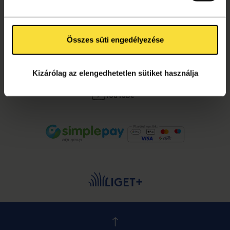
Összes süti engedélyezése
KÖVESS MINKET!
Facebook
Kizárólag az elengedhetetlen sütiket használja
Instagram
YouTube