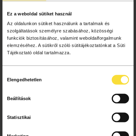
Liget+ hűségprogram
Ez a weboldal sütiket használ
Tagságok
Az oldalunkon sütiket használunk a tartalmak és
Aktuális információk
szolgáltatások személyre szabásához, közösségi
Gyakori kérdések
funkciók biztosításához, valamint weboldalforgalmunk
Jegyvásárlás
elemzéséhez. A sütikről szóló sütitájékoztatónkat a Süti
Ajándékutalvány
Tájékoztató oldal tartalmazza.
Helyszínek
Hozzájárulás
VÁSÁRLÁSI TUDNIVALÓK
Elengedhetetlen
kiválasztása
Vásárlás menete
Adatkezelési tájékoztató
Beállítások
Süti beállítások
Általános szerződési feltételek
Statisztikai
Archívum
Marketing