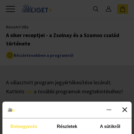
ResoArt Villa
A siker receptjei - a Zsolnay és a Szamos család
története
Részletesebben a programról
A választott program jegyértékesítése lezárult.
Kattints
ide
a további programok megtekintéséhez!
Beleegyezés
Részletek
A sütikről
INFORMÁCIÓ