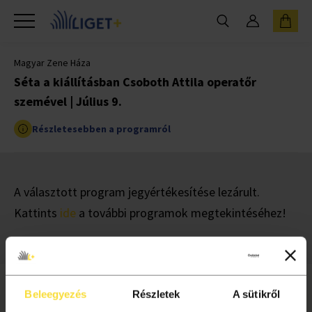
Magyar Zene Háza
Séta a kiállításban Csoboth Attila operatőr
szemével | Július 9.
Részletesebben a programról
A választott program jegyértékesítése lezárult.
Kattints
ide
a további programok megtekintéséhez!
Beleegyezés
Részletek
A sütikről
INFORMÁCIÓ