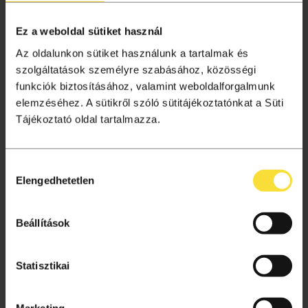
Liget+ hűségprogram
Ez a weboldal sütiket használ
Tagságok
Az oldalunkon sütiket használunk a tartalmak és
Aktuális információk
szolgáltatások személyre szabásához, közösségi
Gyakori kérdések
funkciók biztosításához, valamint weboldalforgalmunk
Jegyvásárlás
elemzéséhez. A sütikről szóló sütitájékoztatónkat a Süti
Ajándékutalvány
Tájékoztató oldal tartalmazza.
Helyszínek
Hozzájárulás
VÁSÁRLÁSI TUDNIVALÓK
Elengedhetetlen
kiválasztása
Vásárlás menete
Adatkezelési tájékoztató
Beállítások
Süti beállítások
Általános szerződési feltételek
Statisztikai
Archívum
Marketing