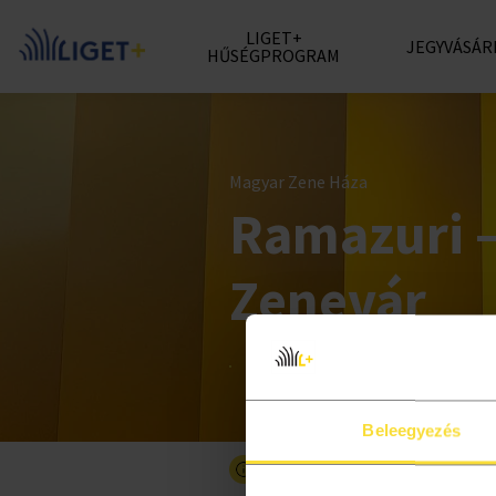
LIGET+
JEGYVÁSÁR
HŰSÉGPROGRAM
Magyar Zene Háza
Ramazuri 
Zenevár
Beleegyezés
Részletesebben a programró