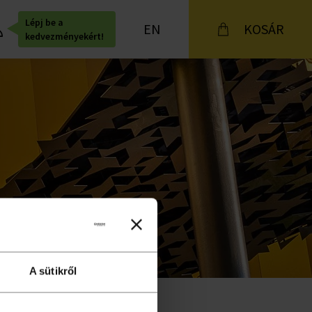
Lépj be a
EN
KOSÁR
kedvezményekért!
A sütikről