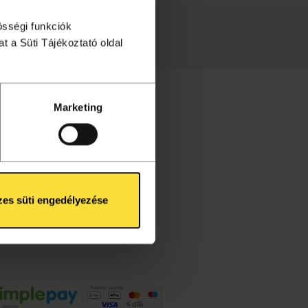
össégi funkciók
téséhez!
t a Süti Tájékoztató oldal
Marketing
es süti engedélyezése