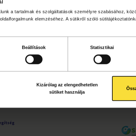
ál
álunk a tartalmak és szolgáltatások személyre szabásához, köz
sítése lezárult. Kattints
ide
a további programok megtekin
oldalforgalmunk elemzéséhez. A sütikről szóló sütitájékoztatónka
Beállítások
Statisztikai
UDNIVALÓK
KÖVESS MINKET!
ete
Facebook
tájékoztató
Instagram
ok
YouTube
Kizárólag az elengedhetetlen
rződési
Össz
sütiket használja
egítség