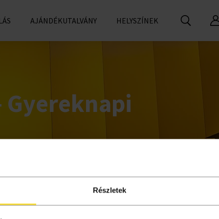
LÁS
AJÁNDÉKUTALVÁNY
HELYSZÍNEK
– Gyereknapi
Részletek
l