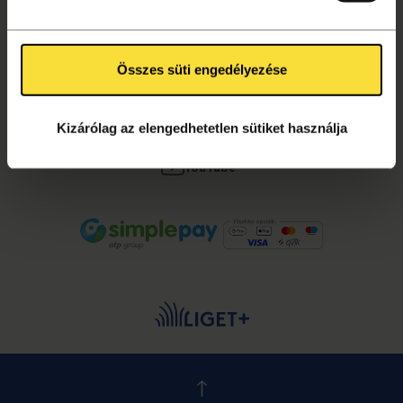
Összes süti engedélyezése
KÖVESS MINKET!
Facebook
Kizárólag az elengedhetetlen sütiket használja
Instagram
YouTube