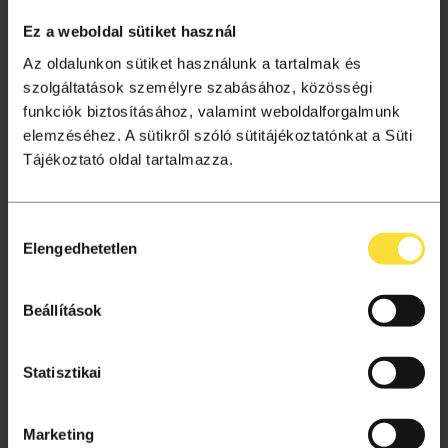
Tagságok
Ez a weboldal sütiket használ
Aktuális információk
Az oldalunkon sütiket használunk a tartalmak és
Gyakori kérdések
szolgáltatások személyre szabásához, közösségi
funkciók biztosításához, valamint weboldalforgalmunk
Jegyvásárlás
elemzéséhez. A sütikről szóló sütitájékoztatónkat a Süti
Ajándékutalvány
Tájékoztató oldal tartalmazza.
Helyszínek
Hozzájárulás
VÁSÁRLÁSI TUDNIVALÓK
Elengedhetetlen
kiválasztása
Vásárlás menete
Adatkezelési tájékoztató
Beállítások
Süti beállítások
Általános szerződési feltételek
Statisztikai
Archívum
Marketing
Kapcsolat, segítség