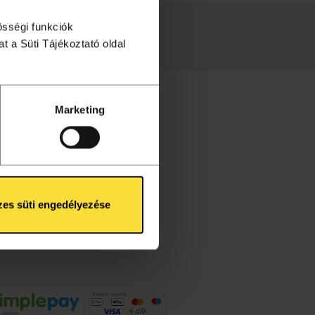
össégi funkciók
intéséhez!
t a Süti Tájékoztató oldal
Marketing
es süti engedélyezése