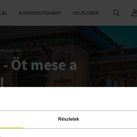
LÁS
AJÁNDÉKUTALVÁNY
HELYSZÍNEK
észeti Tér
 - Öt mese a
l
Részletek
l