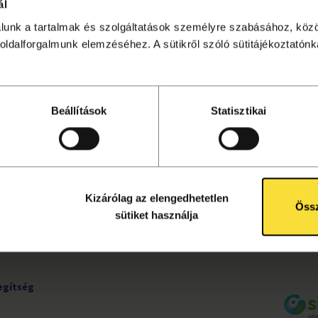
ál
álunk a tartalmak és szolgáltatások személyre szabásához, köz
sítése lezárult. Kattintson
ide
a további programok megtek
oldalforgalmunk elemzéséhez. A sütikről szóló sütitájékoztatónka
Beállítások
Statisztikai
UDNIVALÓK
KÖVESS MINKET!
ete
Facebook
tájékoztató
Instagram
ok
YouTube
Kizárólag az elengedhetetlen
rződési
Össz
sütiket használja
egítség