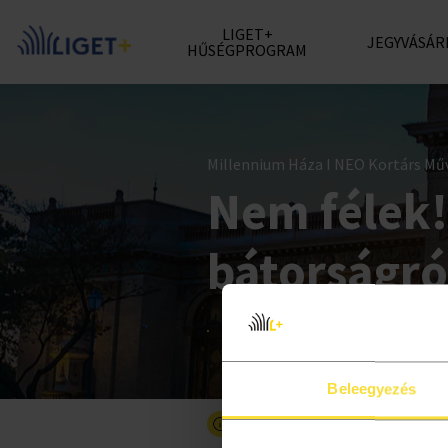
LIGET+
JEGYVÁSÁR
HŰSÉGPROGRAM
Millennium Háza I NEO Kortárs Műv
Nem félek!
bátorságró
Beleegyezés
Részletesebben a programró