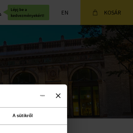
Lépj be a
EN
KOSÁR
kedvezményekért!
A sütikről