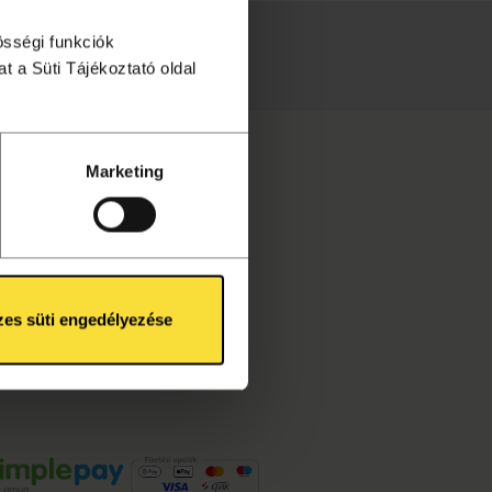
össégi funkciók
téséhez!
t a Süti Tájékoztató oldal
Marketing
es süti engedélyezése