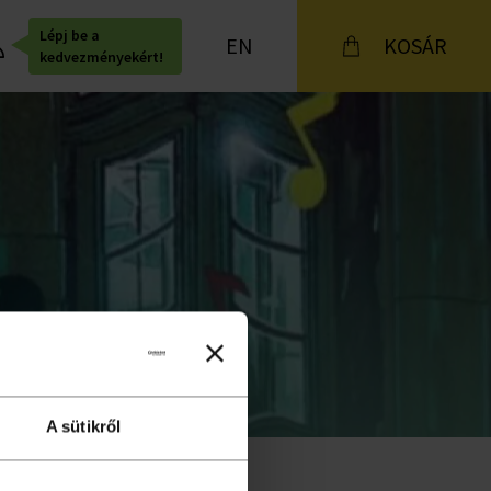
Lépj be a
EN
KOSÁR
kedvezményekért!
A sütikről