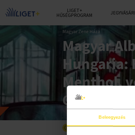
LIGET+
JEGYVÁSÁR
HŰSÉGPROGRAM
Magyar Zene Háza
Magyar Al
Hungaria: 
Menthol, v
Gábor
Beleegyezés
Részletesebben a programró