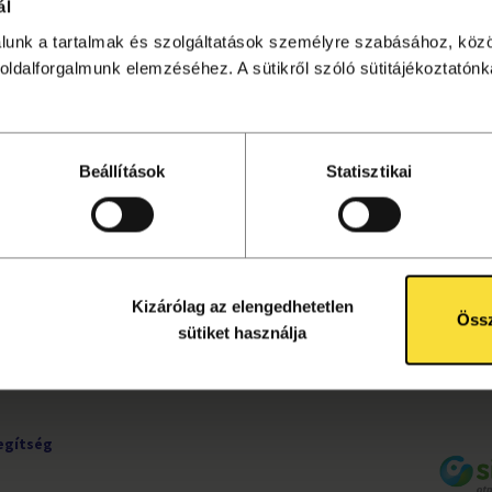
ál
álunk a tartalmak és szolgáltatások személyre szabásához, köz
sítése lezárult. Kattints
ide
a további programok megtekin
oldalforgalmunk elemzéséhez. A sütikről szóló sütitájékoztatónka
Beállítások
Statisztikai
UDNIVALÓK
KÖVESS MINKET!
ete
Facebook
tájékoztató
Instagram
ok
YouTube
Kizárólag az elengedhetetlen
rződési
Össz
sütiket használja
egítség