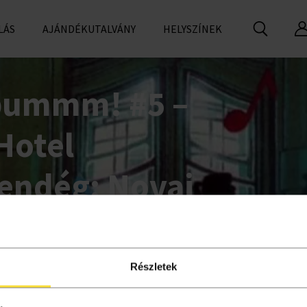
LÁS
AJÁNDÉKUTALVÁNY
HELYSZÍNEK
bummm! #5 –
Hotel
endég: Novai
Részletek
l