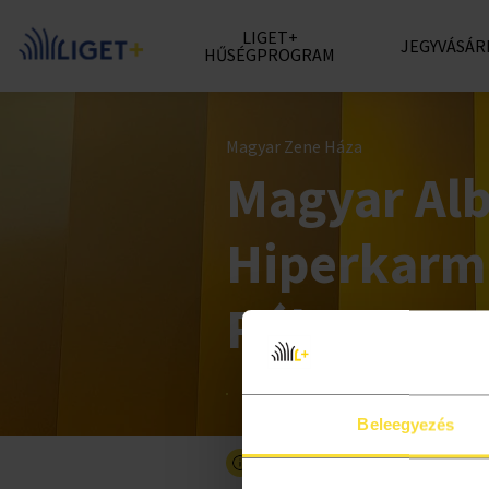
LIGET+
JEGYVÁSÁR
HŰSÉGPROGRAM
Magyar Zene Háza
Magyar Al
Hiperkarma
Róbert
Beleegyezés
Részletesebben a programró