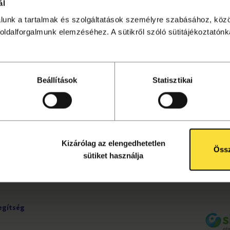
ál
álunk a tartalmak és szolgáltatások személyre szabásához, köz
sítése lezárult. Kattints
ide
a további programok megtekin
oldalforgalmunk elemzéséhez. A sütikről szóló sütitájékoztatónka
Beállítások
Statisztikai
UDNIVALÓK
KÖVESS MINKET!
ete
Facebook
tájékoztató
Instagram
ok
YouTube
Kizárólag az elengedhetetlen
rződési
Össz
sütiket használja
egítség