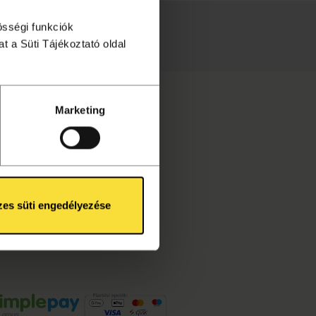
össégi funkciók
téséhez!
t a Süti Tájékoztató oldal
Marketing
es süti engedélyezése