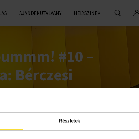
LÁS
AJÁNDÉKUTALVÁNY
HELYSZÍNEK
bummm! #10 –
: Bérczesi
Részletek
l