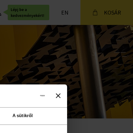
Lépj be a
EN
KOSÁR
kedvezményekért!
A sütikről