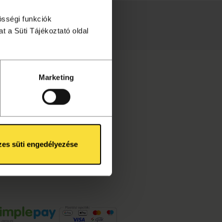
össégi funkciók
téséhez!
t a Süti Tájékoztató oldal
Marketing
es süti engedélyezése