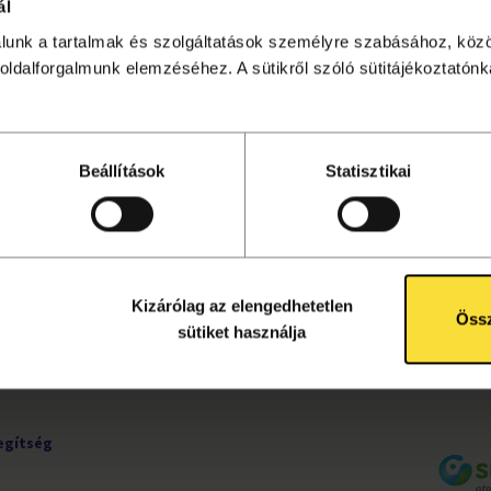
ál
álunk a tartalmak és szolgáltatások személyre szabásához, köz
sítése lezárult. Kattints
ide
a további programok megtekin
oldalforgalmunk elemzéséhez. A sütikről szóló sütitájékoztatónka
Beállítások
Statisztikai
UDNIVALÓK
KÖVESS MINKET!
ete
Facebook
tájékoztató
Instagram
ok
YouTube
Kizárólag az elengedhetetlen
rződési
Össz
sütiket használja
egítség