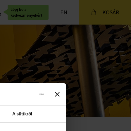
Lépj be a
EN
KOSÁR
kedvezményekért!
A sütikről