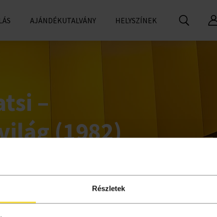
LÁS
AJÁNDÉKUTALVÁNY
HELYSZÍNEK
tsi –
világ (1982)
Részletek
l