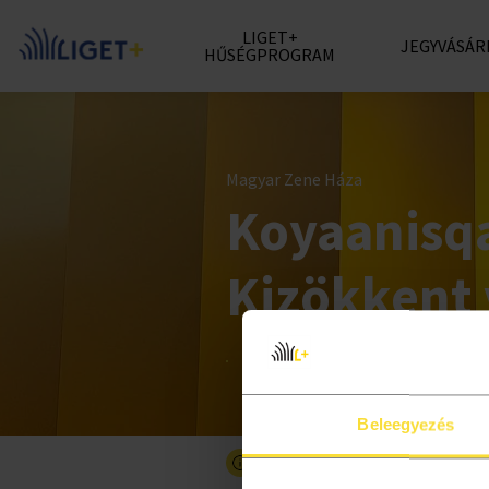
LIGET+
JEGYVÁSÁR
HŰSÉGPROGRAM
Magyar Zene Háza
Koyaanisqa
Kizökkent 
Beleegyezés
Részletesebben a programró