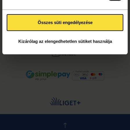
Összes süti engedélyezése
KÖVESS MINKET!
Facebook
Kizárólag az elengedhetetlen sütiket használja
Instagram
YouTube