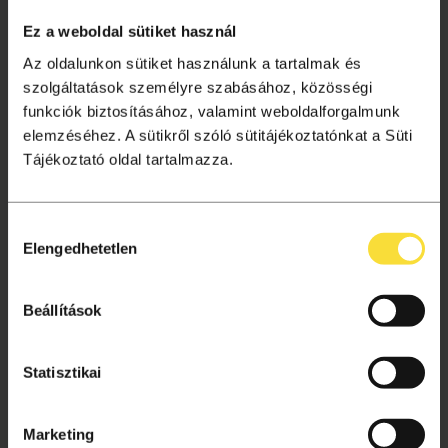
Tagságok
Ez a weboldal sütiket használ
Aktuális információk
Az oldalunkon sütiket használunk a tartalmak és
Gyakori kérdések
szolgáltatások személyre szabásához, közösségi
funkciók biztosításához, valamint weboldalforgalmunk
Jegyvásárlás
elemzéséhez. A sütikről szóló sütitájékoztatónkat a Süti
Ajándékutalvány
Tájékoztató oldal tartalmazza.
Helyszínek
Hozzájárulás
VÁSÁRLÁSI TUDNIVALÓK
Elengedhetetlen
kiválasztása
Vásárlás menete
Adatkezelési tájékoztató
Beállítások
Süti beállítások
Általános szerződési feltételek
Statisztikai
Archívum
Marketing
Kapcsolat, segítség