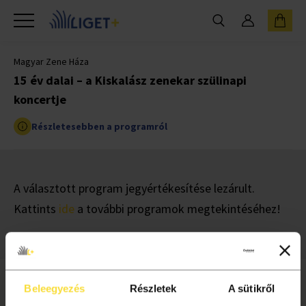
Magyar Zene Háza
15 év dalai – a Kiskalász zenekar szülinapi
koncertje
Részletesebben a programról
A választott program jegyértékesítése lezárult.
Kattints
ide
a további programok megtekintéséhez!
Beleegyezés
Részletek
A sütikről
INFORMÁCIÓ