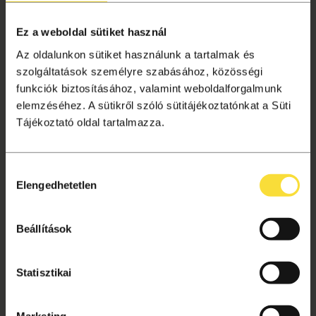
Liget+ hűségprogram
Ez a weboldal sütiket használ
Tagságok
Az oldalunkon sütiket használunk a tartalmak és
Aktuális információk
szolgáltatások személyre szabásához, közösségi
Gyakori kérdések
funkciók biztosításához, valamint weboldalforgalmunk
Jegyvásárlás
elemzéséhez. A sütikről szóló sütitájékoztatónkat a Süti
Ajándékutalvány
Tájékoztató oldal tartalmazza.
Helyszínek
Hozzájárulás
VÁSÁRLÁSI TUDNIVALÓK
Elengedhetetlen
kiválasztása
Vásárlás menete
Adatkezelési tájékoztató
Beállítások
Süti beállítások
Általános szerződési feltételek
Statisztikai
Archívum
Marketing