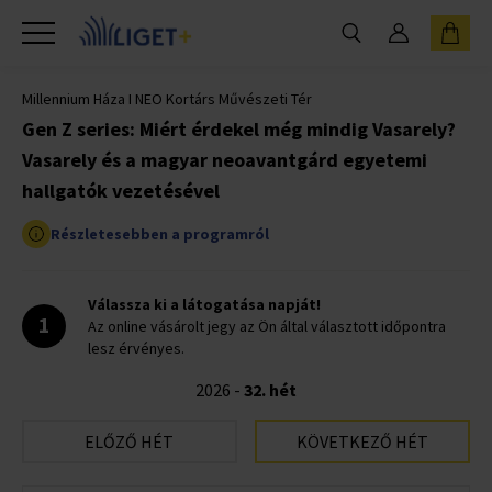
Millennium Háza I NEO Kortárs Művészeti Tér
Gen Z series: Miért érdekel még mindig Vasarely?
Vasarely és a magyar neoavantgárd egyetemi
hallgatók vezetésével
Részletesebben a programról
Válassza ki a látogatása napját!
1
Az online vásárolt jegy az Ön által választott időpontra
lesz érvényes.
2026 -
32. hét
ELŐZŐ HÉT
KÖVETKEZŐ HÉT