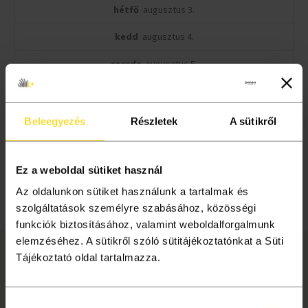
hétfő
augusztus 3.
kedd
augusztus 4.
szerda
augusztus 5.
csütörtök
augusztus 6.
péntek
augusztus 7.
Beleegyezés
Részletek
A sütikről
szombat
augusztus 8.
Ez a weboldal sütiket használ
vasárnap
augusztus 9.
Az oldalunkon sütiket használunk a tartalmak és
32
33
34
szolgáltatások személyre szabásához, közösségi
funkciók biztosításához, valamint weboldalforgalmunk
elemzéséhez. A sütikről szóló sütitájékoztatónkat a Süti
Tájékoztató oldal tartalmazza.
INFORMÁCIÓ
Liget+ hűségprogram
Hozzájárulás