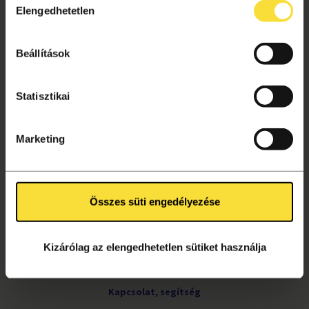
Tagságok
Elengedhetetlen
kiválasztása
Aktuális információk
Gyakori kérdések
Beállítások
Jegyvásárlás
Ajándékutalvány
Statisztikai
Helyszínek
Marketing
VÁSÁRLÁSI TUDNIVALÓK
Vásárlás menete
Adatkezelési tájékoztató
Összes süti engedélyezése
Süti beállítások
Általános szerződési feltételek
Kizárólag az elengedhetetlen sütiket használja
Archívum
Kapcsolat, segítség