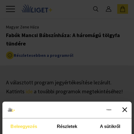
Magyar Zene Háza
Fabók Mancsi Bábszínháza: A háromágú tölgyfa
tündére
Részletesebben a programról
A választott program jegyértékesítése lezárult.
Kattints
ide
a további programok megtekintéséhez!
Beleegyezés
Részletek
A sütikről
INFORMÁCIÓ