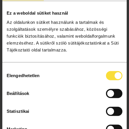
Liget+ hűségprogram
Ez a weboldal sütiket használ
Tagságok
Az oldalunkon sütiket használunk a tartalmak és
Aktuális információk
szolgáltatások személyre szabásához, közösségi
Gyakori kérdések
funkciók biztosításához, valamint weboldalforgalmunk
Jegyvásárlás
elemzéséhez. A sütikről szóló sütitájékoztatónkat a Süti
Ajándékutalvány
Tájékoztató oldal tartalmazza.
Helyszínek
Hozzájárulás
VÁSÁRLÁSI TUDNIVALÓK
Elengedhetetlen
kiválasztása
Vásárlás menete
Adatkezelési tájékoztató
Beállítások
Süti beállítások
Általános szerződési feltételek
Statisztikai
Archívum
Marketing