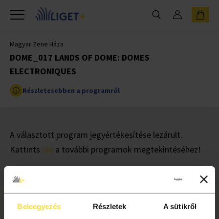
Magyar Zene Háza
DOME_017 LANDS OF DOME: DOMES
ELECTRONIQUES
Részletesebben a programról
A választott program jegyértékesítése lezárult.
Kattints
ide
a további programok megtekintéséhez!
Beleegyezés
Részletek
A sütikről
INFORMÁCIÓ