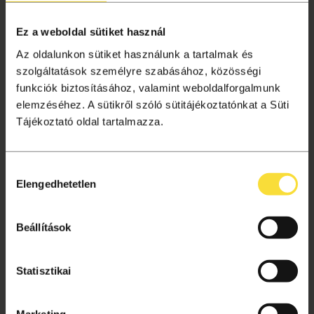
Liget+ hűségprogram
Ez a weboldal sütiket használ
Tagságok
Az oldalunkon sütiket használunk a tartalmak és
Aktuális információk
szolgáltatások személyre szabásához, közösségi
Gyakori kérdések
funkciók biztosításához, valamint weboldalforgalmunk
Jegyvásárlás
elemzéséhez. A sütikről szóló sütitájékoztatónkat a Süti
Ajándékutalvány
Tájékoztató oldal tartalmazza.
Helyszínek
Hozzájárulás
VÁSÁRLÁSI TUDNIVALÓK
Elengedhetetlen
kiválasztása
Vásárlás menete
Adatkezelési tájékoztató
Beállítások
Süti beállítások
Általános szerződési feltételek
Statisztikai
Archívum
Marketing