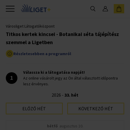
Városliget Látogatóközpont
Titkos kertek kincsei - Botanikai séta tájépítész
szemmel a Ligetben
Részletesebben a programról
Válassza ki a látogatása napját!
1
Az online vásárolt jegy az Ön által választott időpontra
lesz érvényes.
2026 -
33. hét
ELŐZŐ HÉT
KÖVETKEZŐ HÉT
hétfő
augusztus 10.