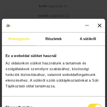
kedd
augusztus 11.
szerda
augusztus 12.
csütörtök
augusztus 13.
péntek
augusztus 14.
Beleegyezés
Részletek
A sütikről
szombat
augusztus 15.
vasárnap
augusztus 16.
Ez a weboldal sütiket használ
Az oldalunkon sütiket használunk a tartalmak és
32
33
34
35
36
37
38
39
szolgáltatások személyre szabásához, közösségi
funkciók biztosításához, valamint weboldalforgalmunk
elemzéséhez. A sütikről szóló sütitájékoztatónkat a Süti
INFORMÁCIÓ
Tájékoztató oldal tartalmazza.
Liget+ hűségprogram
Tagságok
Hozzájárulás