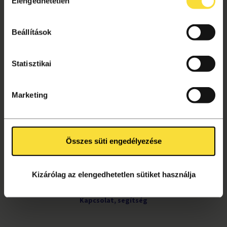
Elengedhetetlen
kiválasztása
Aktuális információk
Gyakori kérdések
Beállítások
Jegyvásárlás
Ajándékutalvány
Statisztikai
Helyszínek
VÁSÁRLÁSI TUDNIVALÓK
Marketing
Vásárlás menete
Adatkezelési tájékoztató
Összes süti engedélyezése
Süti beállítások
Általános szerződési feltételek
Archívum
Kizárólag az elengedhetetlen sütiket használja
Kapcsolat, segítség