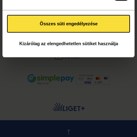
Összes süti engedélyezése
KÖVESS MINKET!
Facebook
Kizárólag az elengedhetetlen sütiket használja
Instagram
YouTube