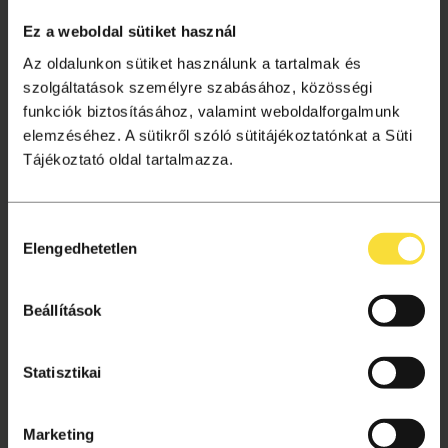
Tagságok
Ez a weboldal sütiket használ
Aktuális információk
Az oldalunkon sütiket használunk a tartalmak és
Gyakori kérdések
szolgáltatások személyre szabásához, közösségi
funkciók biztosításához, valamint weboldalforgalmunk
Jegyvásárlás
elemzéséhez. A sütikről szóló sütitájékoztatónkat a Süti
Ajándékutalvány
Tájékoztató oldal tartalmazza.
Helyszínek
Hozzájárulás
VÁSÁRLÁSI TUDNIVALÓK
Elengedhetetlen
kiválasztása
Vásárlás menete
Adatkezelési tájékoztató
Beállítások
Süti beállítások
Általános szerződési feltételek
Statisztikai
Archívum
Marketing
Kapcsolat, segítség