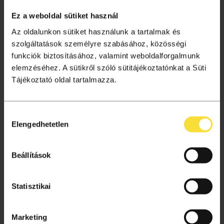
Tagságok
Ez a weboldal sütiket használ
Aktuális információk
Az oldalunkon sütiket használunk a tartalmak és
Gyakori kérdések
szolgáltatások személyre szabásához, közösségi
funkciók biztosításához, valamint weboldalforgalmunk
Jegyvásárlás
elemzéséhez. A sütikről szóló sütitájékoztatónkat a Süti
Ajándékutalvány
Tájékoztató oldal tartalmazza.
Helyszínek
Hozzájárulás
VÁSÁRLÁSI TUDNIVALÓK
Elengedhetetlen
kiválasztása
Vásárlás menete
Adatkezelési tájékoztató
Beállítások
Süti beállítások
Általános szerződési feltételek
Statisztikai
Archívum
Marketing
Kapcsolat, segítség