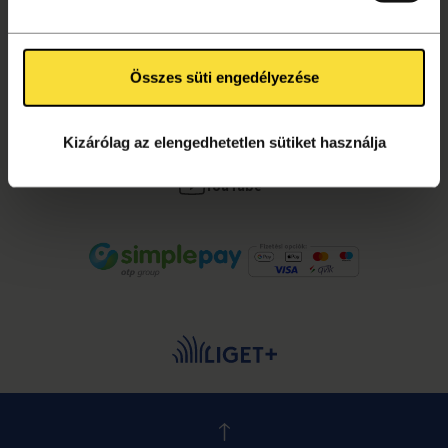
Összes süti engedélyezése
KÖVESS MINKET!
Facebook
Kizárólag az elengedhetetlen sütiket használja
Instagram
YouTube