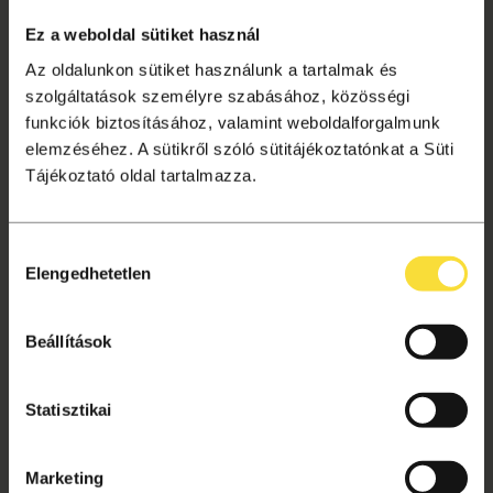
Tagságok
Ez a weboldal sütiket használ
Aktuális információk
Az oldalunkon sütiket használunk a tartalmak és
Gyakori kérdések
szolgáltatások személyre szabásához, közösségi
funkciók biztosításához, valamint weboldalforgalmunk
Jegyvásárlás
elemzéséhez. A sütikről szóló sütitájékoztatónkat a Süti
Ajándékutalvány
Tájékoztató oldal tartalmazza.
Helyszínek
Hozzájárulás
VÁSÁRLÁSI TUDNIVALÓK
Elengedhetetlen
kiválasztása
Vásárlás menete
Adatkezelési tájékoztató
Beállítások
Süti beállítások
Általános szerződési feltételek
Statisztikai
Archívum
Marketing
Kapcsolat, segítség