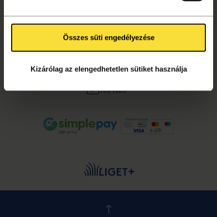
Összes süti engedélyezése
KÖVESS MINKET!
Facebook
Kizárólag az elengedhetetlen sütiket használja
Instagram
YouTube