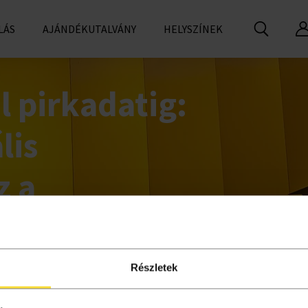
LÁS
AJÁNDÉKUTALVÁNY
HELYSZÍNEK
l pirkadatig:
lis
z a
an
Részletek
l