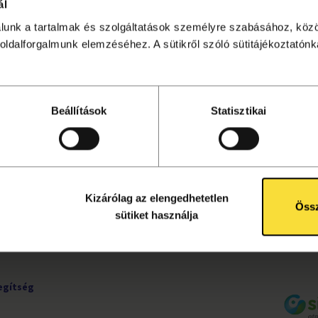
ál
álunk a tartalmak és szolgáltatások személyre szabásához, köz
sítése lezárult. Kattints
ide
a további programok megtekin
oldalforgalmunk elemzéséhez. A sütikről szóló sütitájékoztatónka
Beállítások
Statisztikai
UDNIVALÓK
KÖVESS MINKET!
ete
Facebook
tájékoztató
Instagram
ok
YouTube
Kizárólag az elengedhetetlen
rződési
Össz
sütiket használja
egítség