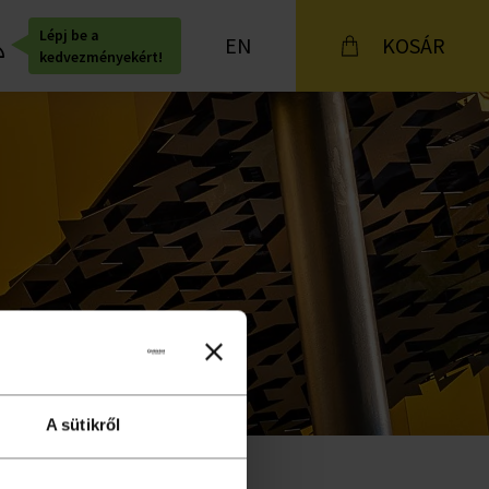
Lépj be a
EN
KOSÁR
kedvezményekért!
A sütikről