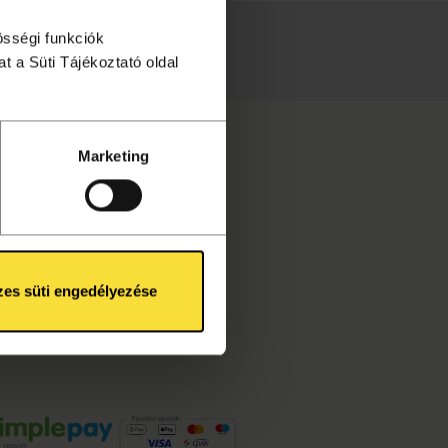
össégi funkciók
téséhez!
t a Süti Tájékoztató oldal
Marketing
es süti engedélyezése