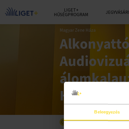
LIGET+
JEGYVÁSÁR
HŰSÉGPROGRAM
Magyar Zene Háza
Alkonyattó
Audiovizuá
álomkalau
Hangdómb
Beleegyezés
Részletesebben a programró