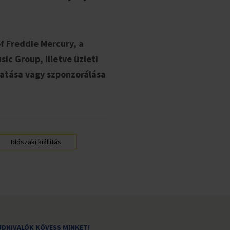
of Freddie Mercury, a
ic Group, illetve üzleti
atása vagy szponzorálása
Időszaki kiállítás
UDNIVALÓK
KÖVESS MINKET!