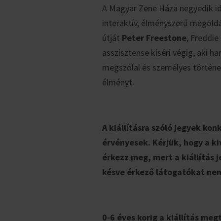
A Magyar Zene Háza negyedik idős
interaktív, élményszerű megoldá
útját
Peter Freestone
, Freddie
asszisztense kíséri végig, aki h
megszólal és személyes történet
élményt.
A kiállításra szóló jegyek kon
érvényesek. Kérjük, hogy a ki
érkezz meg, mert a kiállítás 
késve érkező látogatókat ne
0-6 éves korig a kiállítás me