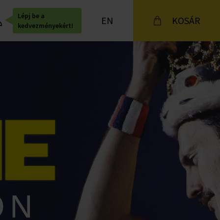
Lépj be a
EN
KOSÁR
kedvezményekért!