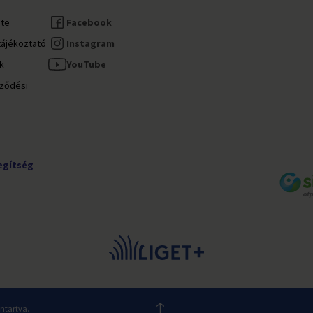
ete
Facebook
tájékoztató
Instagram
ok
YouTube
rződési
egítség
nntartva.