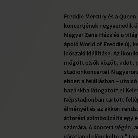
Freddie Mercury és a Queen
koncertjének negyvenedik é
Magyar Zene Háza és a világ
ápoló World of Freddie új, k
időszaki kiállítása. Az ikon
mögött elsők között adott
stadionkoncertet Magyarors
ebben a felállásban – utolsó
hazánkba látogatott el Kele
Népstadionban tartott fell
élményét és az akkori rendsz
áttörést szimbolizálta egy e
számára. A koncert végén, 
váratlanul elénekelte a "Tava