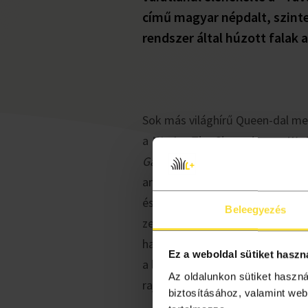
című magyar népdalt, szint
rendszer által húzott falak a
Sok más világhírű Queen-dal me
a
We Are The Champions
, a
We W
Ga
vagy az
I Want To Break Free
amelyeket a mai napig sok mill
és szerte a világban. A Queen g
Beleegyezés
zenéjével, mindegy, hogy YouTub
hallgatunk, esetleg TV-t nézünk
Ez a weboldal sütiket haszn
a legnagyobb slágereikkel, koro
Az oldalunkon sütiket haszn
rajongunk értük.
biztosításához, valamint web