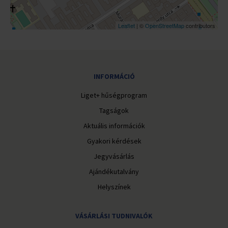
Leaflet
| ©
OpenStreetMap
contributors
INFORMÁCIÓ
Liget+ hűségprogram
Tagságok
Aktuális információk
Gyakori kérdések
Jegyvásárlás
Ajándékutalvány
Helyszínek
VÁSÁRLÁSI TUDNIVALÓK