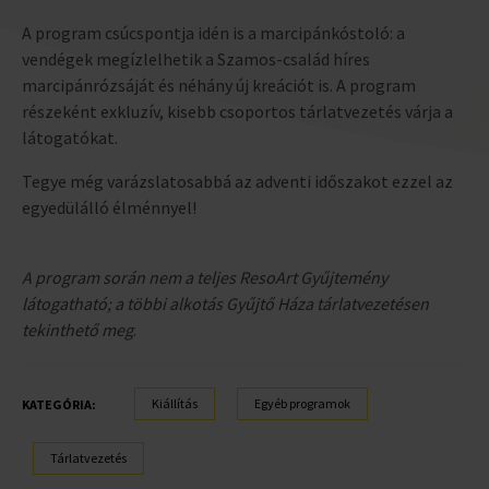
A program csúcspontja idén is a marcipánkóstoló: a
vendégek megízlelhetik a Szamos-család híres
marcipánrózsáját és néhány új kreációt is. A program
részeként exkluzív, kisebb csoportos tárlatvezetés várja a
látogatókat.
Tegye még varázslatosabbá az adventi időszakot ezzel az
egyedülálló élménnyel!
A program során nem a teljes ResoArt Gyűjtemény
látogatható; a többi alkotás Gyűjtő Háza tárlatvezetésen
tekinthető meg
.
Kiállítás
Egyéb programok
KATEGÓRIA:
Tárlatvezetés