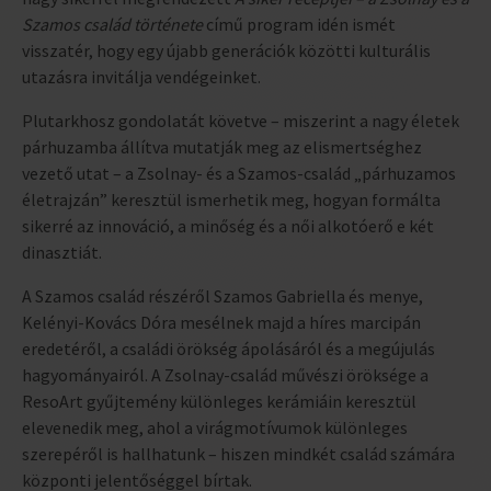
Szamos család története
című program idén ismét
visszatér, hogy egy újabb generációk közötti kulturális
utazásra invitálja vendégeinket.
Plutarkhosz gondolatát követve – miszerint a nagy életek
párhuzamba állítva mutatják meg az elismertséghez
vezető utat – a Zsolnay- és a Szamos-család „párhuzamos
életrajzán” keresztül ismerhetik meg, hogyan formálta
sikerré az innováció, a minőség és a női alkotóerő e két
dinasztiát.
A Szamos család részéről Szamos Gabriella és menye,
Kelényi-Kovács Dóra mesélnek majd a híres marcipán
eredetéről, a családi örökség ápolásáról és a megújulás
hagyományairól. A Zsolnay-család művészi öröksége a
ResoArt gyűjtemény különleges kerámiáin keresztül
elevenedik meg, ahol a virágmotívumok különleges
szerepéről is hallhatunk – hiszen mindkét család számára
központi jelentőséggel bírtak.