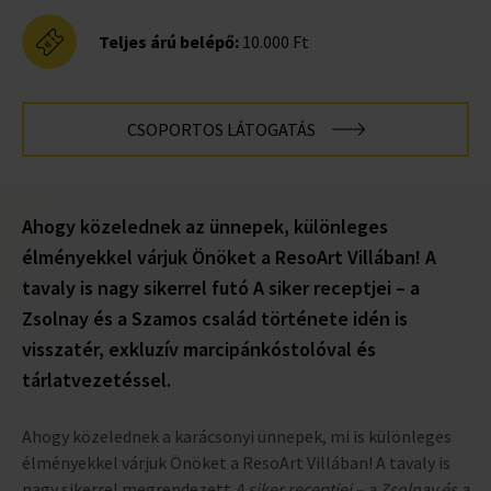
Teljes árú belépő:
10.000 Ft
CSOPORTOS LÁTOGATÁS
Ahogy közelednek az ünnepek, különleges
élményekkel várjuk Önöket a ResoArt Villában! A
tavaly is nagy sikerrel futó A siker receptjei – a
Zsolnay és a Szamos család története idén is
visszatér, exkluzív marcipánkóstolóval és
tárlatvezetéssel.
Ahogy közelednek a karácsonyi ünnepek, mi is különleges
élményekkel várjuk Önöket a ResoArt Villában! A tavaly is
nagy sikerrel megrendezett
A siker receptjei – a Zsolnay és a